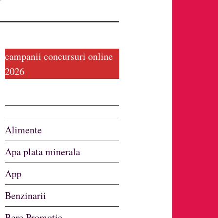
campanii concursuri online
2026
Alimente
Apa plata minerala
App
Benzinarii
Bere Promotie