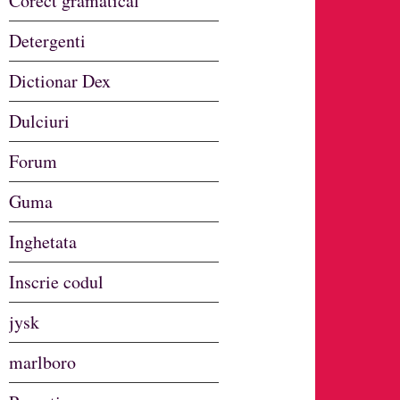
Corect gramatical
Detergenti
Dictionar Dex
Dulciuri
Forum
Guma
Inghetata
Inscrie codul
jysk
marlboro