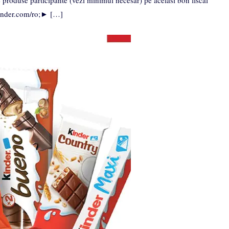
roduse participante (vezi minimul necesar) pe acelasi bon fiscal
 kinder.com/ro;► […]