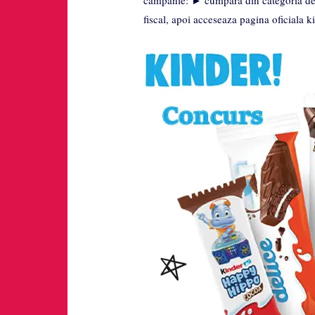
campanie: ► cumpara din categoria de p
fiscal, apoi acceseaza pagina oficiala