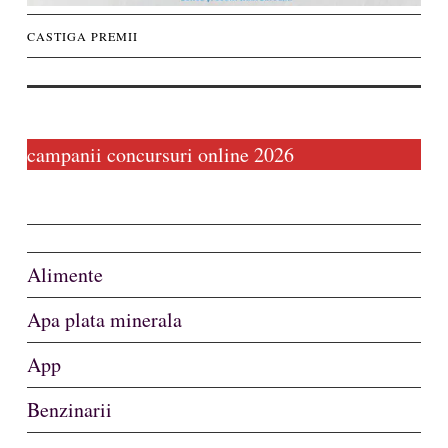
Concursuri
CASTIGA PREMII
biz
campanii concursuri online 2026
Alimente
Apa plata minerala
App
Benzinarii