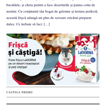
bucătărie, și cheia pentru a face deserturile și panna cotta de
neuitat. Cu conținutul său bogat de grăsime și textura perfectă,
această frișcă adaugă un plus de savoare oricărui preparat
dulce. Ce trebuie să faci: […]
Concursuri
CASTIGA PREMII
biz