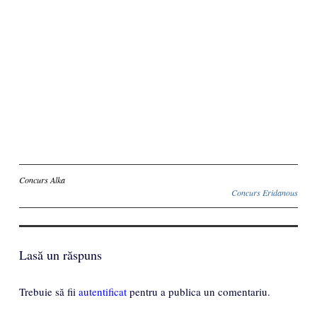
Inscriere
Concurs Alka
Concurs Eridanous
Lasă un răspuns
Trebuie să fii
autentificat
pentru a publica un comentariu.