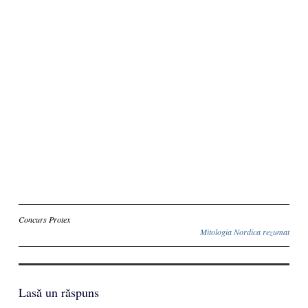
Inscriere
Concurs Protex
Mitologia Nordica rezumat
Lasă un răspuns