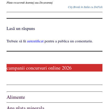
Inscriere
Plata recurentă Avantaj sau Dezavantaj
City Break in Italia cu DeFish
Lasă un răspuns
Trebuie să fii
autentificat
pentru a publica un comentariu.
campanii concursuri online 2026
Alimente
Apa plata minerala