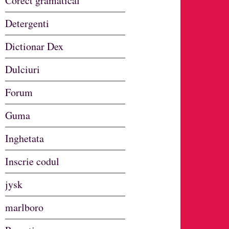
Corect gramatical
Detergenti
Dictionar Dex
Dulciuri
Forum
Guma
Inghetata
Inscrie codul
jysk
marlboro