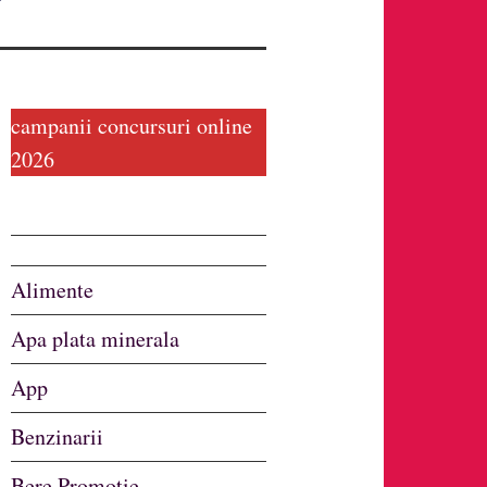
campanii concursuri online
2026
Alimente
Apa plata minerala
App
Benzinarii
Bere Promotie