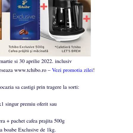
artie si 30 aprilie 2022. inclusiv
ceseaza www.tchibo.ro –
Vezi promotia zilei
!
cazia sa castigi prin tragere la sorti:
 singur premiu oferit sau
ra + pachet cafea prajita 500g
ea boabe Exclusive de 1kg.