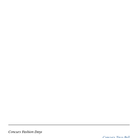
Inscriere
Concurs Fashion Days
Concurs Taco Bell