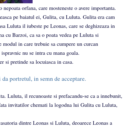
 o nepoata orfana, care mosteneste o avere importanta.
easca pe baiatul ei, Gulita, cu Luluta. Gulita era cam
nsa Luluta il iubeste pe Leonas, care se deghizeaza in
cina cu Barzoi, ca sa o poata vedea pe Luluta si
de modul in care trebuie sa cumpere un curcan
a ispravnic nu se intra cu mana goala.
r si pretinde sa locuiasca in casa.
ii da portretul, in semn de acceptare.
ita. Luluta, il recunoaste si prefacandu-se ca a innebunit,
 fata invitatilor chemati la logodna lui Gulita cu Luluta,
 casatoria dintre Leonas si Luluta, deoarece Leonas a