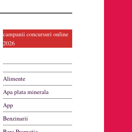
campanii concursuri online
2026
Alimente
Apa plata minerala
App
Benzinarii
Bere Promotie