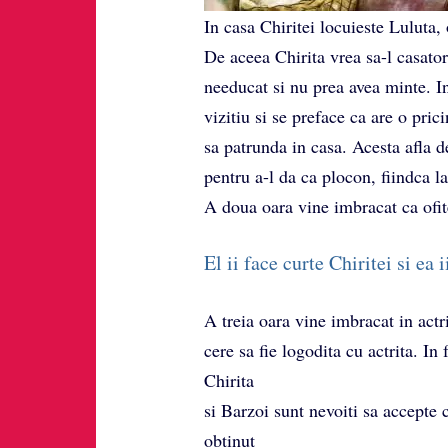
In casa Chiritei locuieste Luluta,
De aceea Chirita vrea sa-l casator
needucat si nu prea avea minte. I
vizitiu si se preface ca are o pri
sa patrunda in casa. Acesta afla 
pentru a-l da ca plocon, fiindca l
A doua oara vine imbracat ca ofite
El ii face curte Chiritei si ea 
A treia oara vine imbracat in actr
cere sa fie logodita cu actrita. In
Chirita
si Barzoi sunt nevoiti sa accepte
obtinut