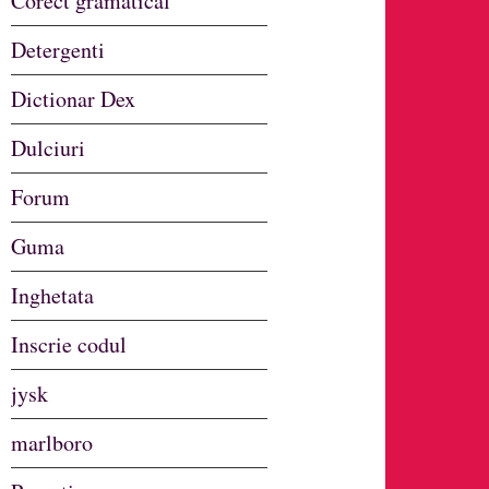
Corect gramatical
Detergenti
Dictionar Dex
Dulciuri
Forum
Guma
Inghetata
Inscrie codul
jysk
marlboro