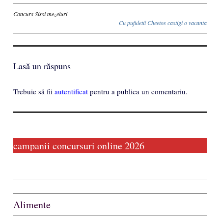
Inscriere
Concurs Sissi mezeluri
Cu pufuletii Cheetos castigi o vacanta
Lasă un răspuns
Trebuie să fii
autentificat
pentru a publica un comentariu.
campanii concursuri online 2026
Alimente