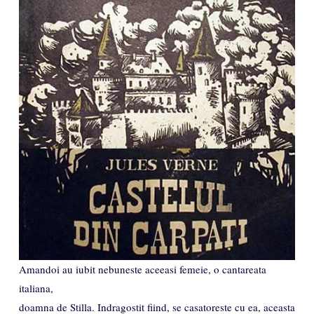
Amandoi au iubit nebuneste aceeasi femeie, o cantareata
italiana,
doamna de Stilla. Indragostit fiind, se casatoreste cu ea, aceasta