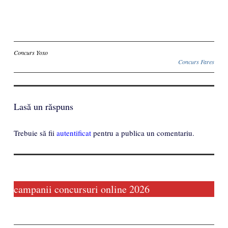
Inscriere
Concurs Yoxo
Concurs Fares
Lasă un răspuns
Trebuie să fii
autentificat
pentru a publica un comentariu.
campanii concursuri online 2026