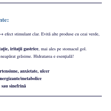
nte:
 efect stimulant clar. Evită alte produse cu ceai verde,
ție, iritații gastrice
, mai ales pe stomacul gol.
 neapărat grăsime. Hidratarea e esențială!
tensiune, anxietate, ulcer
energizante/metabolice
ă sau sinefrină