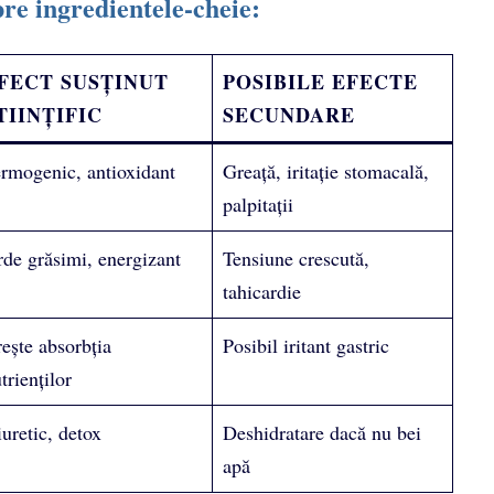
pre ingredientele-cheie:
FECT SUSȚINUT
POSIBILE EFECTE
TIINȚIFIC
SECUNDARE
rmogenic, antioxidant
Greață, iritație stomacală,
palpitații
de grăsimi, energizant
Tensiune crescută,
tahicardie
ește absorbția
Posibil iritant gastric
trienților
uretic, detox
Deshidratare dacă nu bei
apă