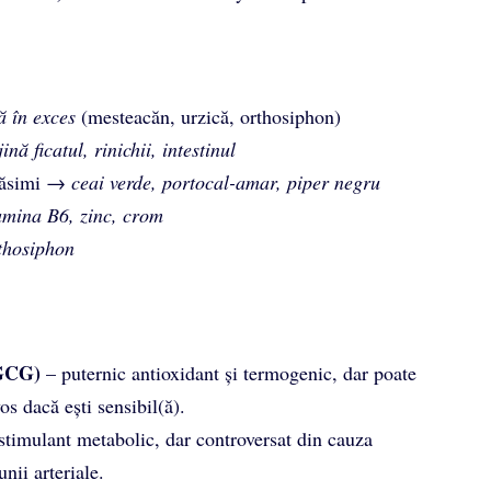
ă în exces
(mesteacăn, urzică, orthosiphon)
jină ficatul, rinichii, intestinul
grăsimi →
ceai verde, portocal-amar, piper negru
amina B6, zinc, crom
thosiphon
EGCG)
– puternic antioxidant și termogenic, dar poate
os dacă ești sensibil(ă).
stimulant metabolic, dar controversat din cauza
nii arteriale.