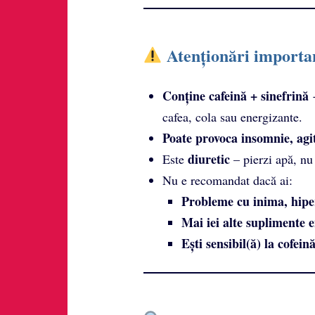
Atenționări importa
Conține cafeină + sinefrină
→
cafea, cola sau energizante.
Poate provoca insomnie, agita
diuretic
Este
– pierzi apă, nu
Nu e recomandat dacă ai:
Probleme cu inima, hiper
Mai iei alte suplimente 
Ești sensibil(ă) la cofein