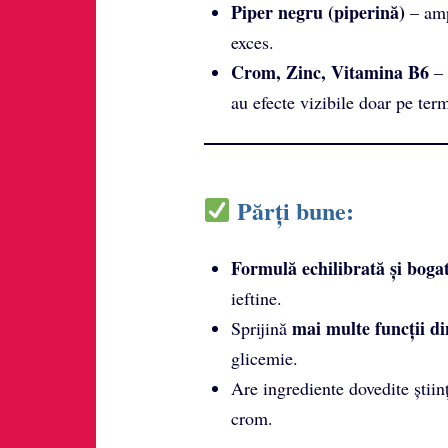
Piper negru (piperină)
– ampl
exces.
Crom, Zinc, Vitamina B6
– 
au efecte vizibile doar pe ter
Părți bune:
Formulă echilibrată și bogat
ieftine.
mai multe funcții d
Sprijină
glicemie.
Are ingrediente dovedite știi
crom.