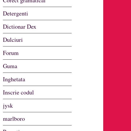
Corect gramatical
Detergenti
Dictionar Dex
Dulciuri
Forum
Guma
Inghetata
Inscrie codul
jysk
marlboro