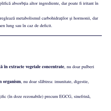
ifică absorbția altor ingrediente, dar poate fi iritant în
reglează metabolismul carbohidraților și hormonii, dar
men lung sau în caz de deficit.
ă în extracte vegetale concentrate
, nu doar pulberi
in organism
, nu doar slăbirea: imunitate, digestie,
nțific (în doze rezonabile) precum EGCG, sinefrină,