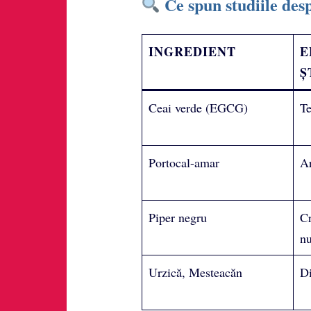
Ce spun studiile des
INGREDIENT
E
Ș
Ceai verde (EGCG)
Te
Portocal-amar
Ar
Piper negru
Cr
nu
Urzică, Mesteacăn
Di