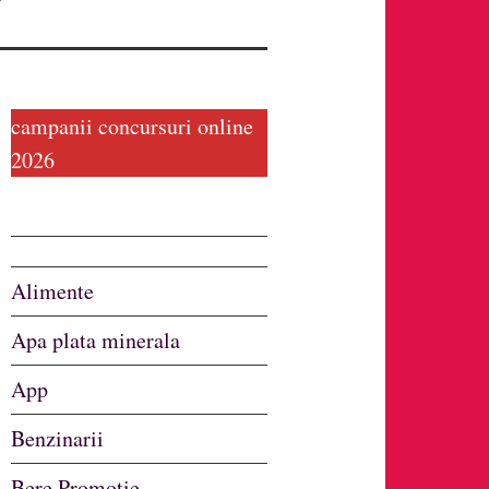
campanii concursuri online
2026
Alimente
Apa plata minerala
App
Benzinarii
Bere Promotie