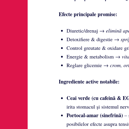
Efecte principale promise:
Diuretic/drenaj →
elimină ap
Detoxifiere & digestie →
spri
Control greutate & oxidare 
Energie & metabolism →
vit
Reglare glicemie →
crom, or
Ingrediente active notabile:
Ceai verde (cu cafeină & 
irita stomacul și sistemul nerv
Portocal-amar (sinefrină)
– 
posibilelor efecte asupra tensiu