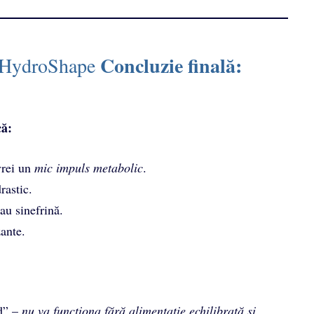
Concluzie finală:
m HydroShape
că:
vrei un
mic impuls metabolic
.
rastic.
sau sinefrină.
ante.
id” –
nu va funcționa fără alimentație echilibrată și