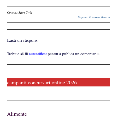
Inscriere
Concurs Mars Twix
Rezumat Povestea Vrancei
Lasă un răspuns
Trebuie să fii
autentificat
pentru a publica un comentariu.
campanii concursuri online 2026
Alimente