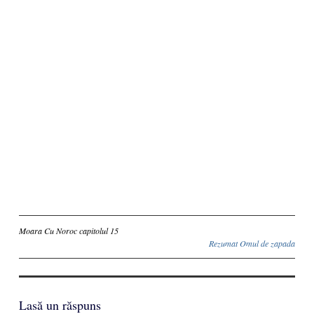
Inscriere
Moara Cu Noroc capitolul 15
Rezumat Omul de zapada
Lasă un răspuns