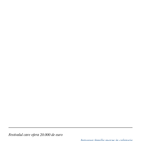
Inscriere
Festivalul care ofera 20.000 de euro
Intreaga familie merge in calatorie