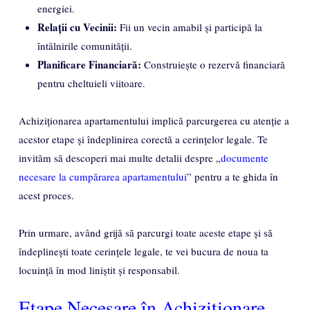
energiei.
Relații cu Vecinii:
Fii un vecin amabil și participă la
întâlnirile comunității.
Planificare Financiară:
Construiește o rezervă financiară
pentru cheltuieli viitoare.
Achiziționarea apartamentului implică parcurgerea cu atenție a
acestor etape și îndeplinirea corectă a cerințelor legale. Te
invităm să descoperi mai multe detalii despre „
documente
necesare la cumpărarea apartamentului
” pentru a te ghida în
acest proces.
Prin urmare, având grijă să parcurgi toate aceste etape și să
îndeplinești toate cerințele legale, te vei bucura de noua ta
locuință în mod liniștit și responsabil.
Etape Necesare în Achiziționare –