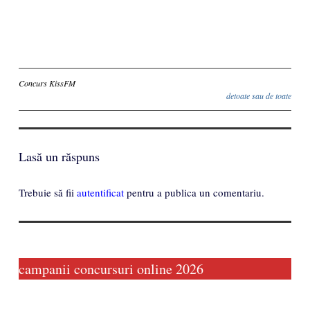
Inscriere
Concurs KissFM
detoate sau de toate
Lasă un răspuns
Trebuie să fii
autentificat
pentru a publica un comentariu.
campanii concursuri online 2026