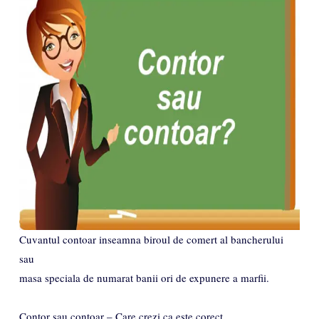
Cuvantul contoar inseamna biroul de comert al bancherului
sau
masa speciala de numarat banii ori de expunere a marfii.
Contor sau contoar – Care crezi ca este corect