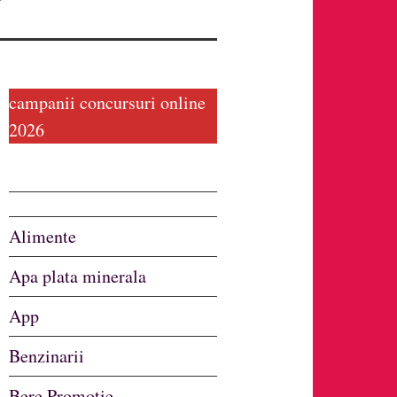
campanii concursuri online
2026
Alimente
Apa plata minerala
App
Benzinarii
Bere Promotie