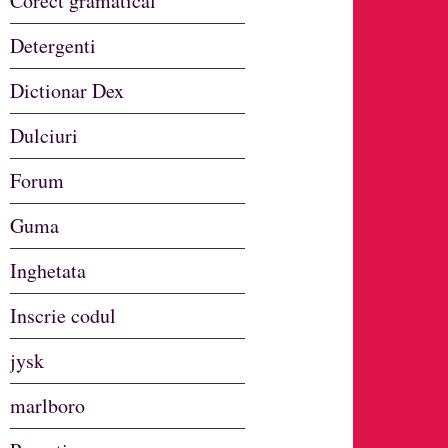
Corect gramatical
Detergenti
Dictionar Dex
Dulciuri
Forum
Guma
Inghetata
Inscrie codul
jysk
marlboro