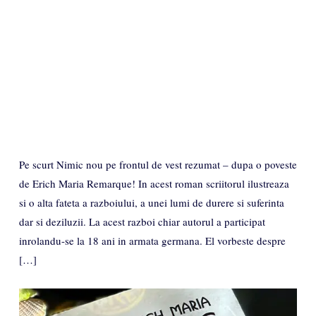
Pe scurt Nimic nou pe frontul de vest rezumat – dupa o poveste
de Erich Maria Remarque! In acest roman scriitorul ilustreaza
si o alta fateta a razboiului, a unei lumi de durere si suferinta
dar si deziluzii. La acest razboi chiar autorul a participat
inrolandu-se la 18 ani in armata germana. El vorbeste despre
[…]