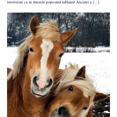
istoriseste ca in tinerete poposind laHanul Ancutei a […]