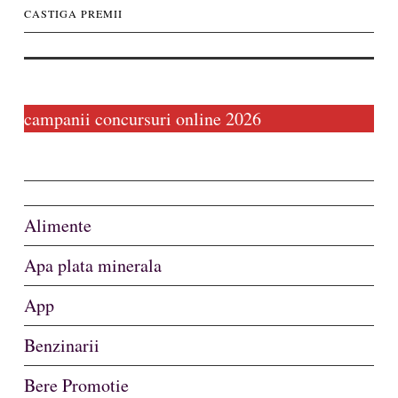
Concursuri
CASTIGA PREMII
biz
campanii concursuri online 2026
Alimente
Apa plata minerala
App
Benzinarii
Bere Promotie