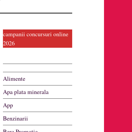
campanii concursuri online
2026
Alimente
Apa plata minerala
App
Benzinarii
Bere Promotie