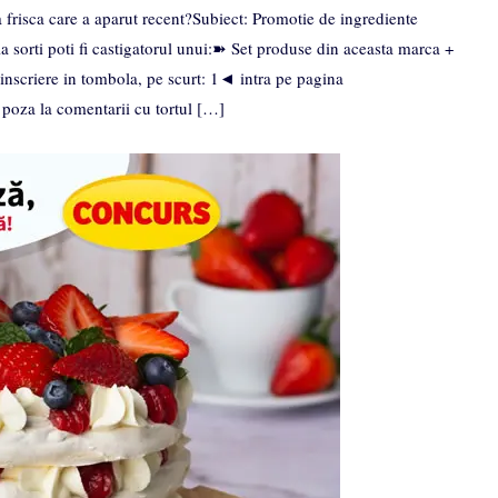
risca care a aparut recent?Subiect: Promotie de ingrediente
 la sorti poti fi castigatorul unui:➽ Set produse din aceasta marca +
inscriere in tombola, pe scurt: 1◄ intra pe pagina
za la comentarii cu tortul […]