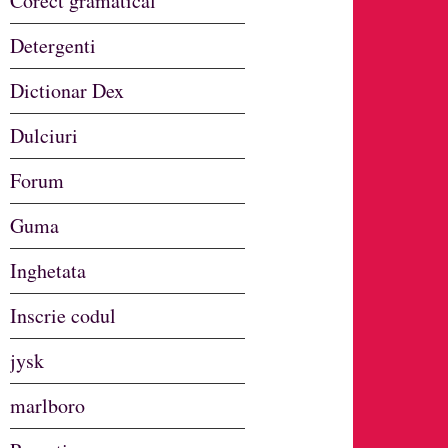
Corect gramatical
Detergenti
Dictionar Dex
Dulciuri
Forum
Guma
Inghetata
Inscrie codul
jysk
marlboro