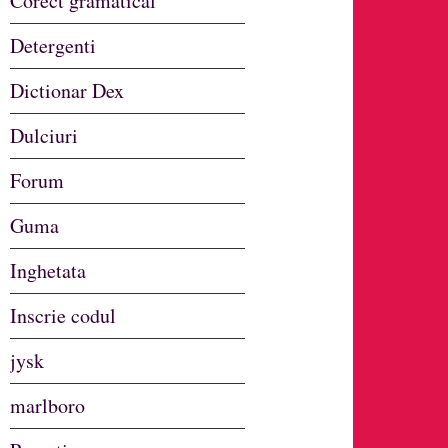
Corect gramatical
Detergenti
Dictionar Dex
Dulciuri
Forum
Guma
Inghetata
Inscrie codul
jysk
marlboro