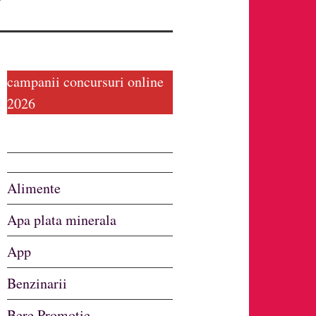
campanii concursuri online
2026
Alimente
Apa plata minerala
App
Benzinarii
Bere Promotie