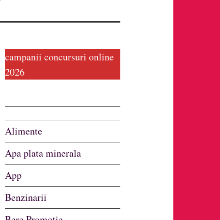
campanii concursuri online
2026
Alimente
Apa plata minerala
App
Benzinarii
Bere Promotie