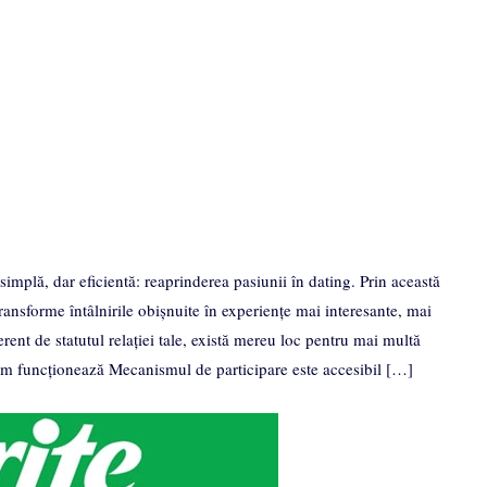
mplă, dar eficientă: reaprinderea pasiunii în dating. Prin această
ă transforme întâlnirile obișnuite în experiențe mai interesante, mai
erent de statutul relației tale, există mereu loc pentru mai multă
um funcționează Mecanismul de participare este accesibil […]