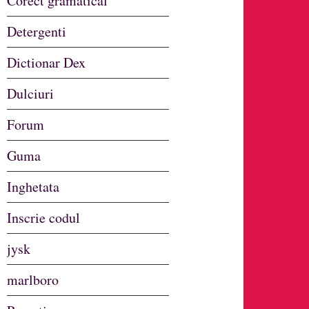
Corect gramatical
Detergenti
Dictionar Dex
Dulciuri
Forum
Guma
Inghetata
Inscrie codul
jysk
marlboro