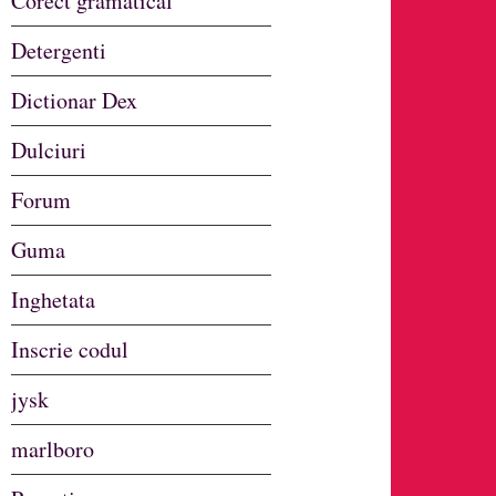
Corect gramatical
Detergenti
Dictionar Dex
Dulciuri
Forum
Guma
Inghetata
Inscrie codul
jysk
marlboro