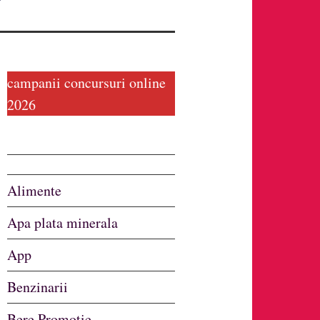
campanii concursuri online
2026
Alimente
Apa plata minerala
App
Benzinarii
Bere Promotie