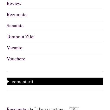
Review
Rezumate
Sanatate
Tombola Zilei
Vacante
Vouchere
comentarii
Raspunde,
da Like si castiga ... TPU