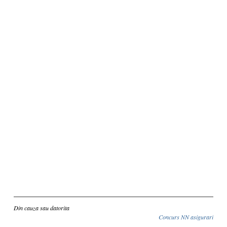
Inscriere
Din cauza sau datorita
Concurs NN asigurari