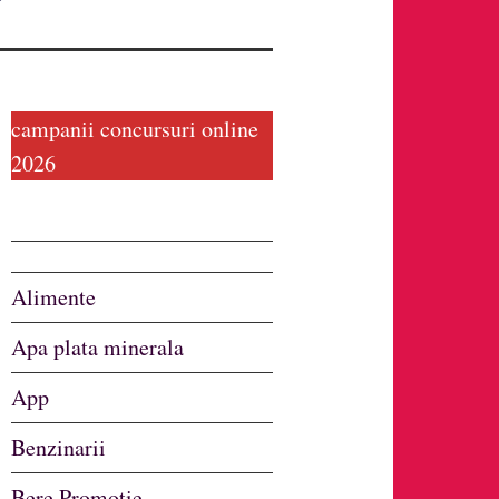
campanii concursuri online
2026
Alimente
Apa plata minerala
App
Benzinarii
Bere Promotie