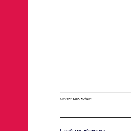
Inscriere
Concurs YourDecision
Lasă un răspuns