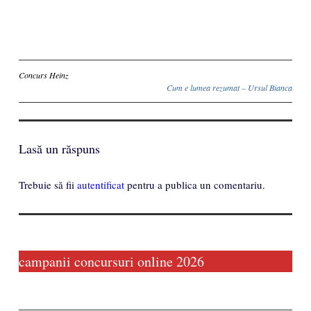
Inscriere
Concurs Heinz
Cum e lumea rezumat – Ursul Bianca
Lasă un răspuns
Trebuie să fii
autentificat
pentru a publica un comentariu.
campanii concursuri online 2026