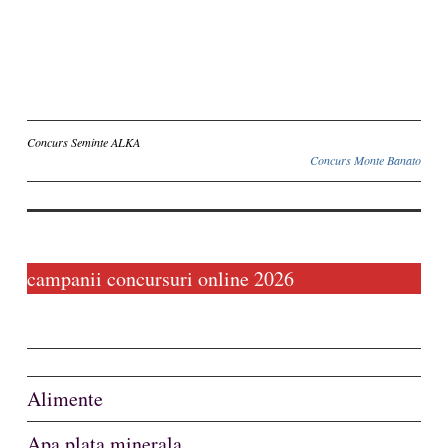
Inscriere
Concurs Seminte ALKA
Concurs Monte Banato
campanii concursuri online 2026
Alimente
Apa plata minerala