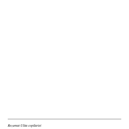
Inscriere
Rezumat Ulita copilariei