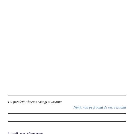
Inscriere
Cu pufuletii Cheetos castigi o vacanta
Nimic nou pe frontul de vest rezumat
Lasă un răspuns