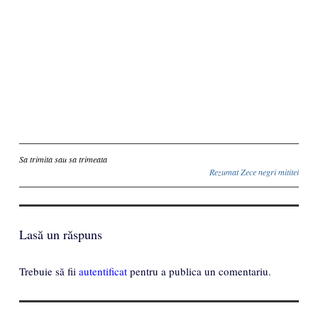
Inscriere
Sa trimita sau sa trimeata
Rezumat Zece negri mititei
Lasă un răspuns
Trebuie să fii
autentificat
pentru a publica un comentariu.