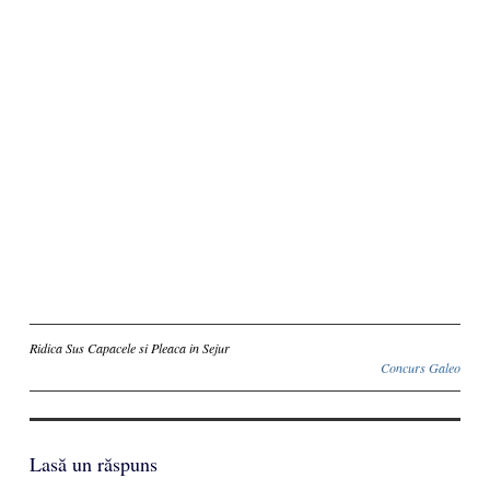
Inscriere
Ridica Sus Capacele si Pleaca in Sejur
Concurs Galeo
Lasă un răspuns