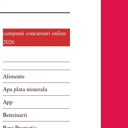
campanii concursuri online
2026
Alimente
Apa plata minerala
App
Benzinarii
Bere Promotie