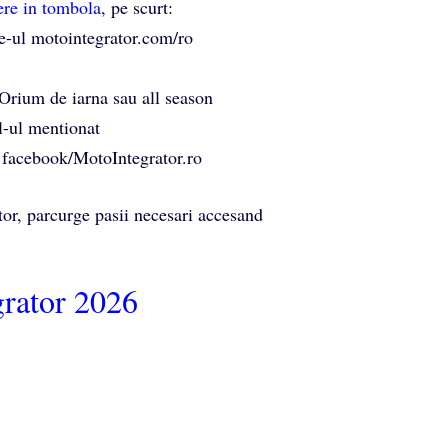
ere in tombola
, pe scurt:
e-ul motointegrator.com/ro
rium de iarna sau all season
l-ul mentionat
a facebook/MotoIntegrator.ro
or, parcurge pasii necesari accesand
rator 2026