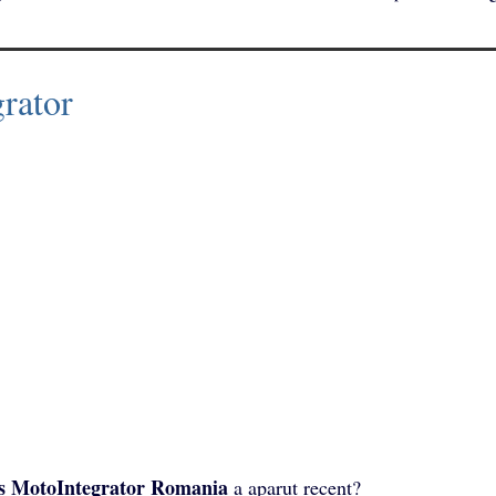
rator
s MotoIntegrator Romania
a aparut recent?