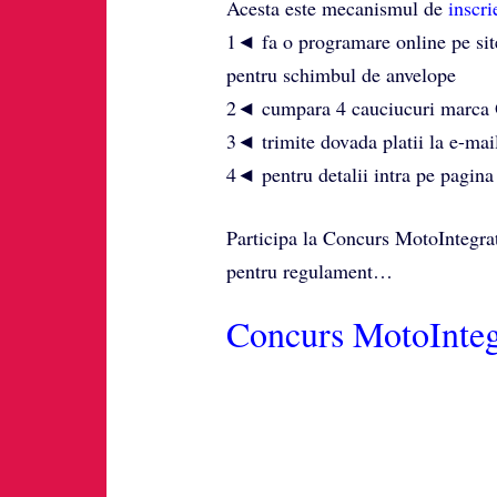
Acesta este mecanismul de
inscri
1◄ fa o programare online pe sit
pentru schimbul de anvelope
2◄ cumpara 4 cauciucuri marca O
3◄ trimite dovada platii la e-mai
4◄ pentru detalii intra pe pagin
Participa la Concurs MotoIntegrat
pentru regulament…
Concurs MotoInteg