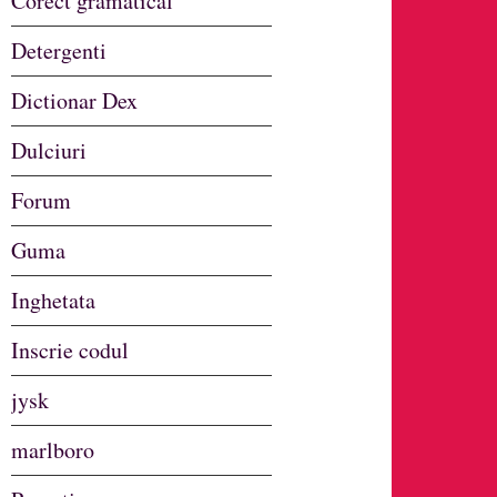
Corect gramatical
Detergenti
Dictionar Dex
Dulciuri
Forum
Guma
Inghetata
Inscrie codul
jysk
marlboro