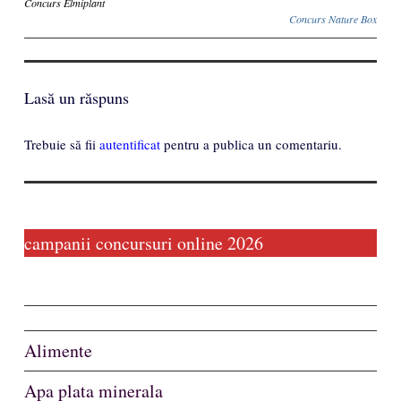
Inscriere
Concurs Elmiplant
Concurs Nature Box
Lasă un răspuns
Trebuie să fii
autentificat
pentru a publica un comentariu.
campanii concursuri online 2026
Alimente
Apa plata minerala