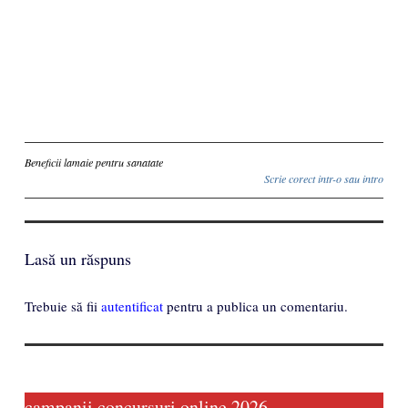
Inscriere
Beneficii lamaie pentru sanatate
Scrie corect intr-o sau intro
Lasă un răspuns
Trebuie să fii
autentificat
pentru a publica un comentariu.
campanii concursuri online 2026