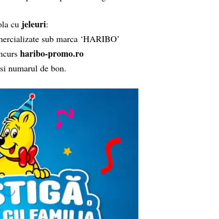
jeleuri
ola cu
:
ercializate sub marca ‘HARIBO’
haribo-promo.ro
oncurs
 si numarul de bon.