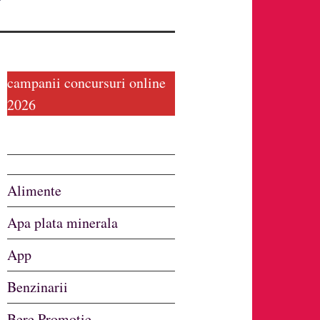
campanii concursuri online
2026
Alimente
Apa plata minerala
App
Benzinarii
Bere Promotie