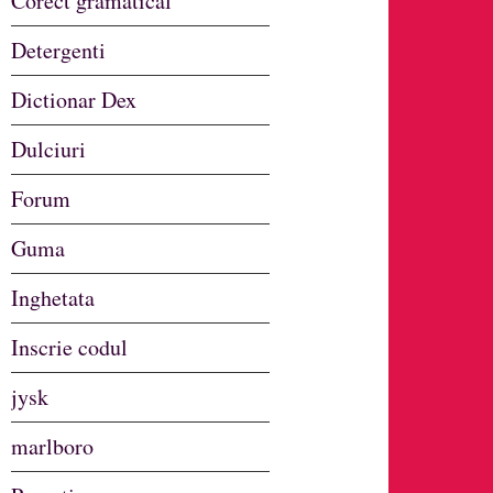
Corect gramatical
Detergenti
Dictionar Dex
Dulciuri
Forum
Guma
Inghetata
Inscrie codul
jysk
marlboro