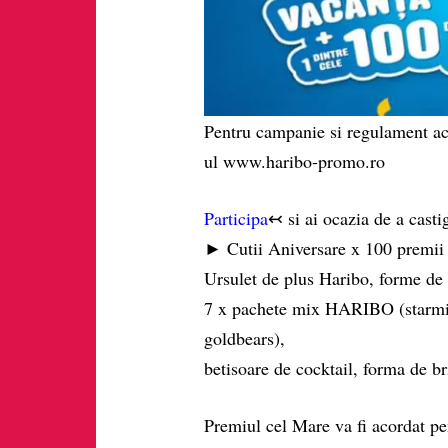
Pentru campanie si regulament ac
ul www.haribo-promo.ro
Participa
↢ si ai ocazia de a castig
► Cutii Aniversare x 100 premii
Ursulet de plus Haribo, forme de p
7 x pachete mix HARIBO (starmix
goldbears),
betisoare de cocktail, forma de br
Premiul cel Mare va fi acordat pen