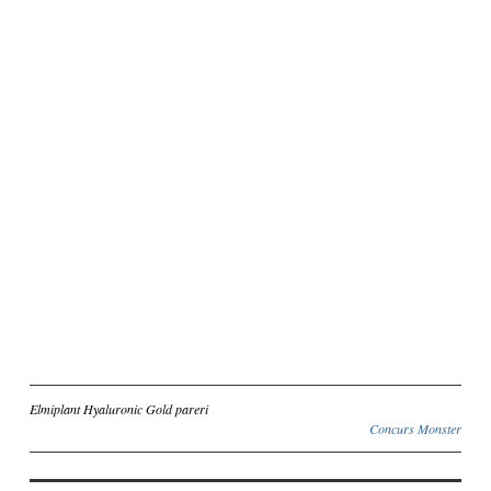
Inscriere
Elmiplant Hyaluronic Gold pareri
Concurs Monster