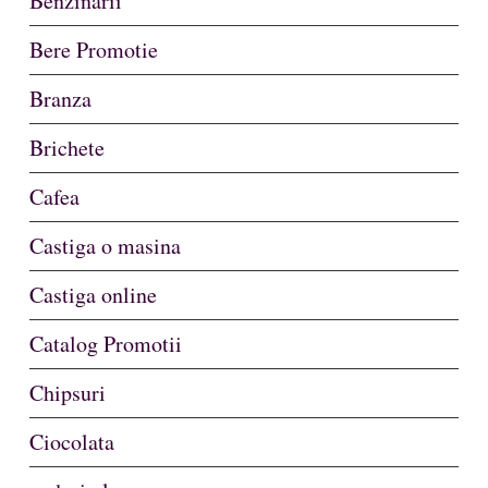
Benzinarii
Bere Promotie
Branza
Brichete
Cafea
Castiga o masina
Castiga online
Catalog Promotii
Chipsuri
Ciocolata