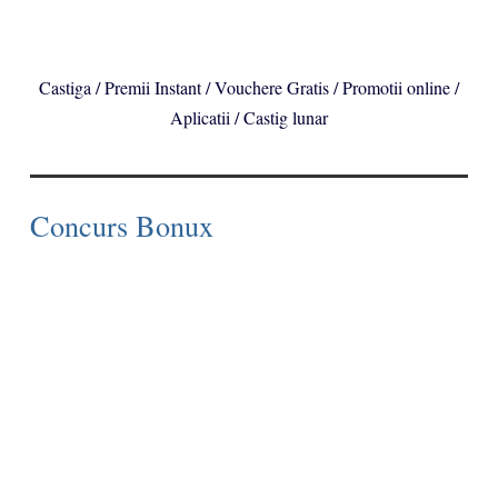
Castiga / Premii Instant / Vouchere Gratis / Promotii online /
Aplicatii / Castig lunar
Concurs Bonux