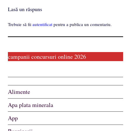
Lasă un răspuns
Trebuie să fii
autentificat
pentru a publica un comentariu.
campanii concursuri online 2026
Alimente
Apa plata minerala
App