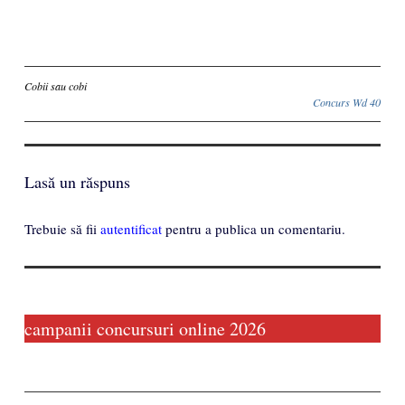
Inscriere
Cobii sau cobi
Concurs Wd 40
Lasă un răspuns
Trebuie să fii
autentificat
pentru a publica un comentariu.
campanii concursuri online 2026