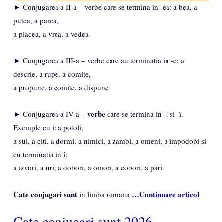
► Conjugarea a II-a – verbe care se termina in -ea: a bea, a
putea, a parea,
a placea, a vrea, a vedea
► Conjugarea a III-a – verbe care au terminatia in -e: a
descrie, a rupe, a comite,
a propune, a comite, a dispune
verbe
► Conjugarea a IV-a –
care se termina in -i si -î.
Exemple cu i: a potoli,
a sui, a citi. a dormi, a nimici, a zambi, a omeni, a impodobi si
cu terminatia in î:
a izvorî, a urî, a doborî, a omorî, a coborî, a pârî.
Cate
conjugari
sunt
…Continuare articol
in limba romana
Cate conjugari sunt 2026