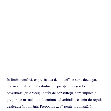
În limba română, expresia „ca de obicei” se scrie dezlegat,
deoarece este formată dintr-o prepoziție (ca) și o locuțiune
adverbială (de obicei). Astfel de construcții, care implică o
prepoziție urmată de o locuțiune adverbială, se scriu de regula
dezlegate în română. Prepoziția „ca” poate fi utilizată în