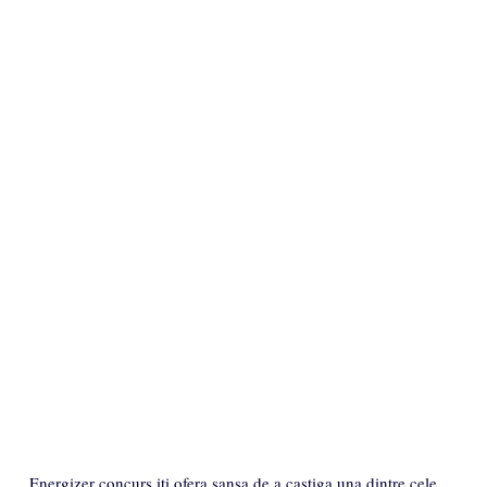
Energizer concurs iti ofera sansa de a castiga una dintre cele