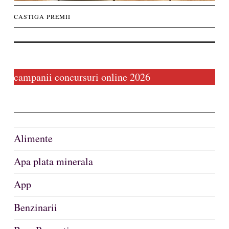
Concursuri
CASTIGA PREMII
biz
campanii concursuri online 2026
Alimente
Apa plata minerala
App
Benzinarii