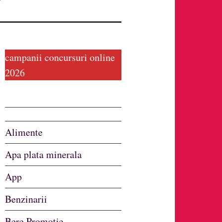
campanii concursuri online
2026
Alimente
Apa plata minerala
App
Benzinarii
Bere Promotie