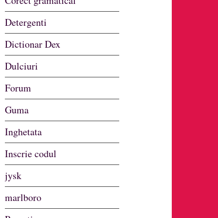
Corect gramatical
Detergenti
Dictionar Dex
Dulciuri
Forum
Guma
Inghetata
Inscrie codul
jysk
marlboro