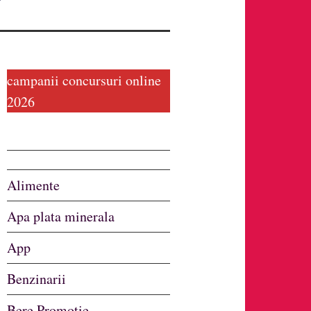
campanii concursuri online
2026
Alimente
Apa plata minerala
App
Benzinarii
Bere Promotie