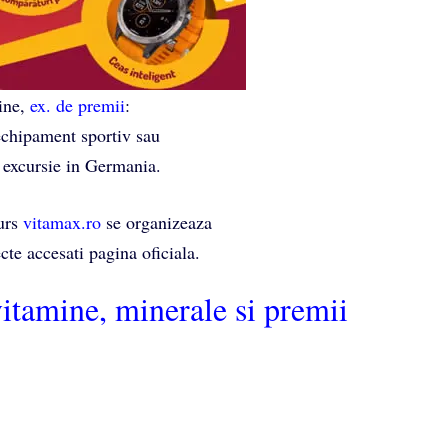
tine,
ex. de premii
:
echipament sportiv sau
 excursie in Germania.
urs
vitamax.ro
se organizeaza
ecte accesati pagina oficiala.
tamine, minerale si premii