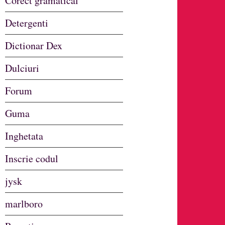
Corect gramatical
Detergenti
Dictionar Dex
Dulciuri
Forum
Guma
Inghetata
Inscrie codul
jysk
marlboro